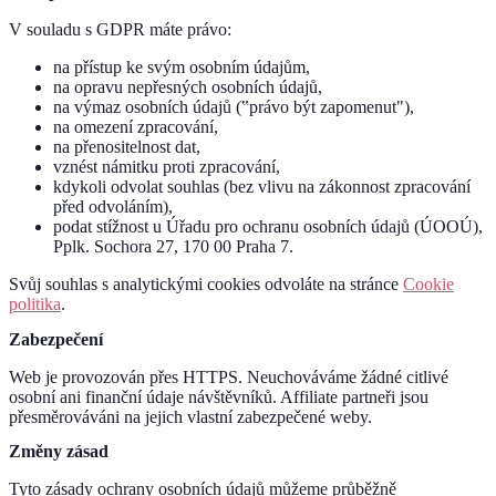
V souladu s GDPR máte právo:
na přístup ke svým osobním údajům,
na opravu nepřesných osobních údajů,
na výmaz osobních údajů (‟právo být zapomenut"),
na omezení zpracování,
na přenositelnost dat,
vznést námitku proti zpracování,
kdykoli odvolat souhlas (bez vlivu na zákonnost zpracování
před odvoláním),
podat stížnost u Úřadu pro ochranu osobních údajů (ÚOOÚ),
Pplk. Sochora 27, 170 00 Praha 7.
Svůj souhlas s analytickými cookies odvoláte na stránce
Cookie
politika
.
Zabezpečení
Web je provozován přes HTTPS. Neuchováváme žádné citlivé
osobní ani finanční údaje návštěvníků. Affiliate partneři jsou
přesměrováváni na jejich vlastní zabezpečené weby.
Změny zásad
Tyto zásady ochrany osobních údajů můžeme průběžně