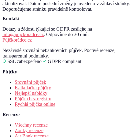
aktualizovat. Datum poslední změny je uvedeno v záhlaví stránky.
Doporučujeme stránku pravidelně kontrolovat.
Kontakt
Dotazy a žádosti týkající se GDPR zasílejte na
info@pujckoradce.cz
. Odpovíme do 30 dnů.
Půjčko
rádce
.cz
Nezávislé srovnání nebankovních půjček. Poctivé recenze,
transparentní podmínky.
SSL zabezpečeno
GDPR compliant
Půjčky
Srovnání půjček
Kalkulačka půjčky
Nejlepší nabídky
Půjčka bez registru
Rychlá půjčka online
Recenze
Všechny recenze
Zonky recenze
Air Bank recenze