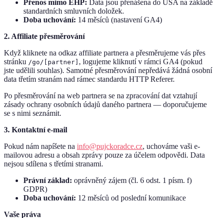
Přenos mimo EHP:
Data jsou přenášena do USA na základě
standardních smluvních doložek.
Doba uchování:
14 měsíců (nastavení GA4)
2. Affiliate přesměrování
Když kliknete na odkaz affiliate partnera a přesměrujeme vás přes
stránku
, logujeme kliknutí v rámci GA4 (pokud
/go/[partner]
jste udělili souhlas). Samotné přesměrování nepředává žádná osobní
data třetím stranám nad rámec standardu HTTP Referer.
Po přesměrování na web partnera se na zpracování dat vztahují
zásady ochrany osobních údajů daného partnera — doporučujeme
se s nimi seznámit.
3. Kontaktní e-mail
Pokud nám napíšete na
info@pujckoradce.cz
, uchováme vaši e-
mailovou adresu a obsah zprávy pouze za účelem odpovědi. Data
nejsou sdílena s třetími stranami.
Právní základ:
oprávněný zájem (čl. 6 odst. 1 písm. f)
GDPR)
Doba uchování:
12 měsíců od poslední komunikace
Vaše práva