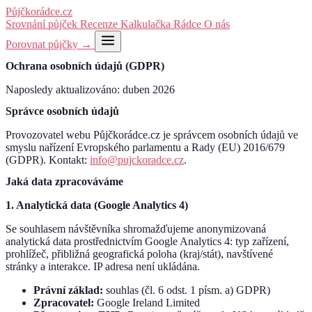
Půjčko
rádce
.cz
Srovnání půjček
Recenze
Kalkulačka
Rádce
O nás
Porovnat půjčky →
Ochrana osobních údajů (GDPR)
Naposledy aktualizováno: duben 2026
Správce osobních údajů
Provozovatel webu Půjčkorádce.cz je správcem osobních údajů ve
smyslu nařízení Evropského parlamentu a Rady (EU) 2016/679
(GDPR). Kontakt:
info@pujckoradce.cz
.
Jaká data zpracováváme
1. Analytická data (Google Analytics 4)
Se souhlasem návštěvníka shromažďujeme anonymizovaná
analytická data prostřednictvím Google Analytics 4: typ zařízení,
prohlížeč, přibližná geografická poloha (kraj/stát), navštívené
stránky a interakce. IP adresa není ukládána.
Právní základ:
souhlas (čl. 6 odst. 1 písm. a) GDPR)
Zpracovatel:
Google Ireland Limited