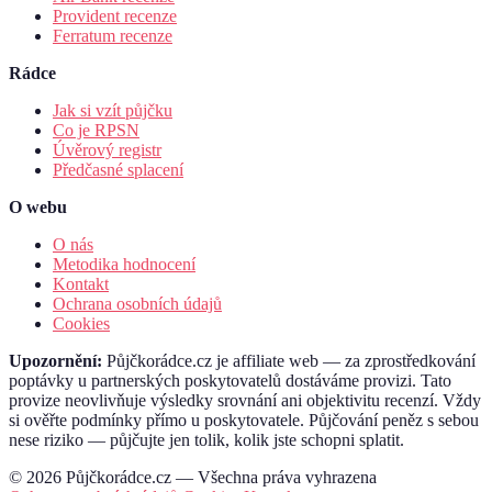
Provident recenze
Ferratum recenze
Rádce
Jak si vzít půjčku
Co je RPSN
Úvěrový registr
Předčasné splacení
O webu
O nás
Metodika hodnocení
Kontakt
Ochrana osobních údajů
Cookies
Upozornění:
Půjčkorádce.cz je affiliate web — za zprostředkování
poptávky u partnerských poskytovatelů dostáváme provizi. Tato
provize neovlivňuje výsledky srovnání ani objektivitu recenzí. Vždy
si ověřte podmínky přímo u poskytovatele. Půjčování peněz s sebou
nese riziko — půjčujte jen tolik, kolik jste schopni splatit.
© 2026 Půjčkorádce.cz — Všechna práva vyhrazena